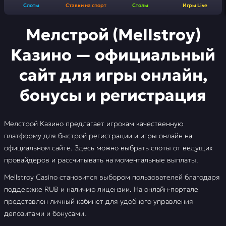
Слоты
Ставки на спорт
Столы
Игры Live
Мелстрой (Mellstroy)
Казино — официальный
сайт для игры онлайн,
бонусы и регистрация
Мелстрой Казино предлагает игрокам качественную
платформу для быстрой регистрации и игры онлайн на
официальном сайте. Здесь можно выбрать слоты от ведущих
провайдеров и рассчитывать на моментальные выплаты.
Mellstroy Casino становится выбором пользователей благодаря
поддержке RUB и наличию лицензии. На онлайн-портале
представлен личный кабинет для удобного управления
депозитами и бонусами.