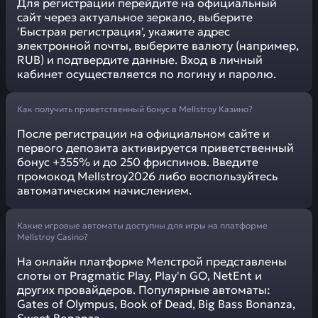
Для регистрации перейдите на официальный
сайт через актуальное зеркало, выберите
'Быстрая регистрация', укажите адрес
электронной почты, выберите валюту (например,
RUB) и подтвердите данные. Вход в личный
кабинет осуществляется по логину и паролю.
Как получить приветственный бонус в Mellstroy Казино?
После регистрации на официальном сайте и
первого депозита активируется приветственный
бонус +355% и до 250 фриспинов. Введите
промокод Mellstroy2026 либо воспользуйтесь
автоматическим начислением.
Какие игровые автоматы доступны для игры на платформе
Mellstroy Casino?
На онлайн платформе Мелстрой представлены
слоты от Pragmatic Play, Play'n GO, NetEnt и
других провайдеров. Популярные автоматы:
Gates of Olympus, Book of Dead, Big Bass Bonanza,